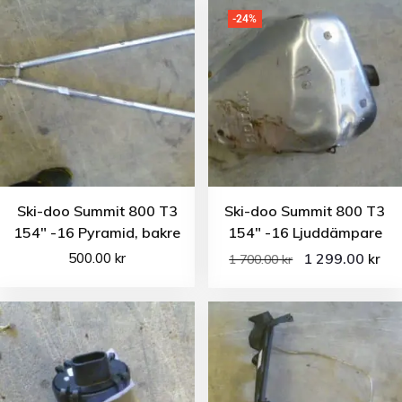
-24%
Ski-doo Summit 800 T3
Ski-doo Summit 800 T3
154″ -16 Pyramid, bakre
154″ -16 Ljuddämpare
500.00
kr
1 299.00
kr
1 700.00
kr