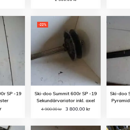
-22%
0r SP -19
Ski-doo Summit 600r SP -19
Ski-doo 
ster
Sekundärvariator inkl. axel
Pyramid
r
3 800.00
kr
4 900.00
kr