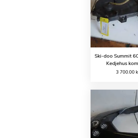
Ski-doo Summit 60
Kedjehus kom
3 700.00
k