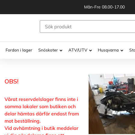
Mån-Fre 08.00-17.00
Fordon i lager
Snöskoter
ATV/UTV
Husqvarna
St
OBS!
Vårat reservdelslager finns inte i
samma lokaler som butiken och
delar hämtas därför endast fram
mot beställning.
Vid avhämtning i butik meddelar