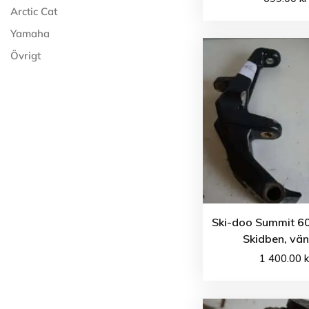
Arctic Cat
Yamaha
Övrigt
Ski-doo Summit 60
Skidben, vän
1 400.00
k