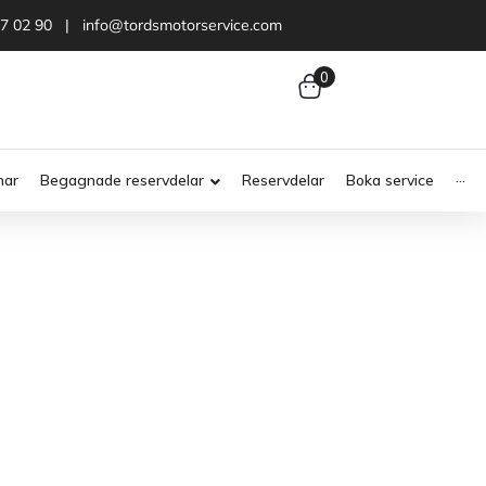
47 02 90 | info@tordsmotorservice.com
0
nar
Begagnade reservdelar
Reservdelar
Boka service
···