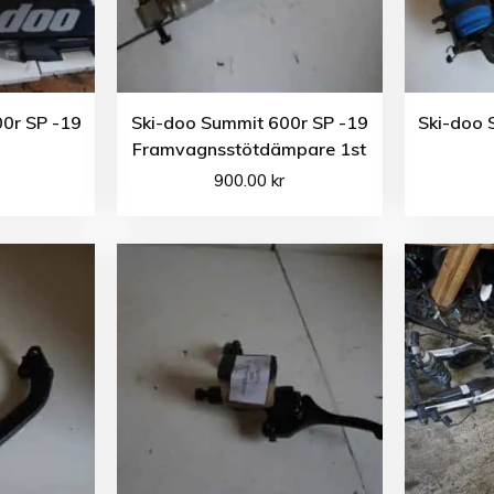
0r SP -19
Ski-doo Summit 600r SP -19
Ski-doo 
Framvagnsstötdämpare 1st
900.00
kr