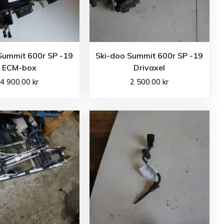
Summit 600r SP -19
Ski-doo Summit 600r SP -19
ECM-box
Drivaxel
4 900.00
kr
2 500.00
kr