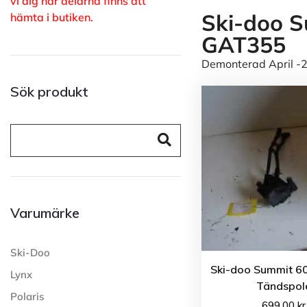
vi dig när delarna finns att
Ski-doo S
hämta i butiken.
GAT355
Demonterad April -24
Sök produkt
Varumärke
Ski-Doo
Ski-doo Summit 60
Lynx
Tändspol
Polaris
699.00
kr