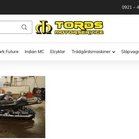
0921 – 
ark Future
Indian MC
Elcyklar
Trädgårdsmaskiner
Släpvag