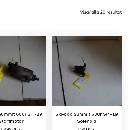
Visar alla 28 resultat
Summit 600r SP -19
Ski-doo Summit 600r SP -19
Startmotor
Solenoid
2 499.00
kr
150.00
kr