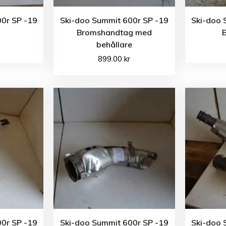
0r SP -19
Ski-doo Summit 600r SP -19
Ski-doo 
Bromshandtag med
behållare
899.00
kr
0r SP -19
Ski-doo Summit 600r SP -19
Ski-doo 