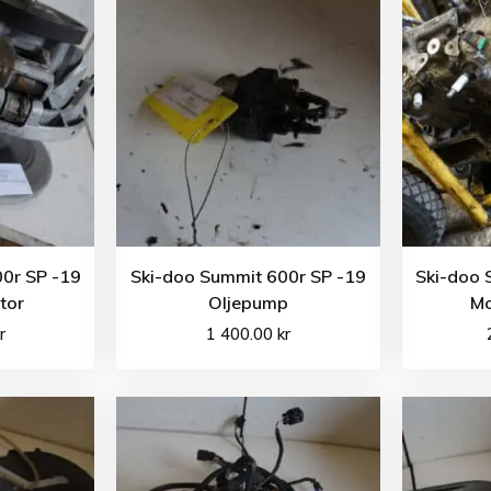
0r SP -19
Ski-doo Summit 600r SP -19
Ski-doo 
tor
Oljepump
Mo
r
1 400.00
kr