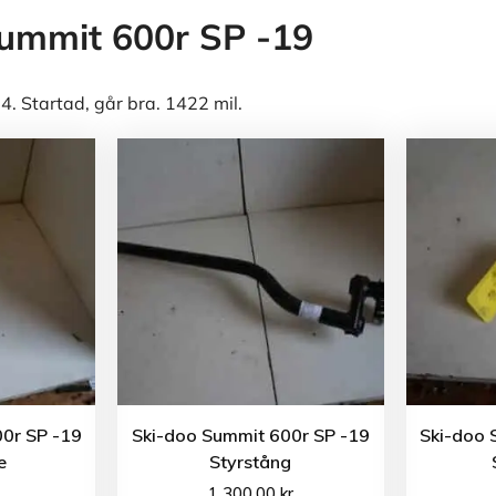
ummit 600r SP -19
. Startad, går bra. 1422 mil.
0r SP -19
Ski-doo Summit 600r SP -19
Ski-doo 
e
Styrstång
1 300.00
kr