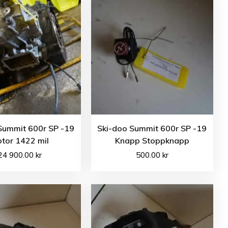
Summit 600r SP -19
Ski-doo Summit 600r SP -19
tor 1422 mil
Knapp Stoppknapp
24 900.00
kr
500.00
kr