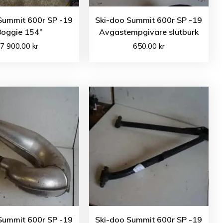
Summit 600r SP -19
Ski-doo Summit 600r SP -19
Boggie 154”
Avgastempgivare slutburk
7 900.00
kr
650.00
kr
Summit 600r SP -19
Ski-doo Summit 600r SP -19