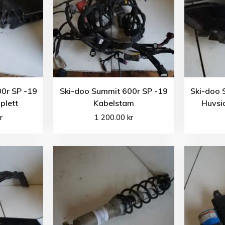
0r SP -19
Ski-doo Summit 600r SP -19
Ski-doo 
plett
Kabelstam
Huvsi
r
1 200.00
kr