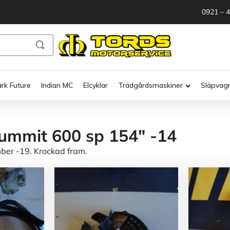
0921 – 
ark Future
Indian MC
Elcyklar
Trädgårdsmaskiner
Släpvag
ummit 600 sp 154" -14
er -19. Krockad fram.