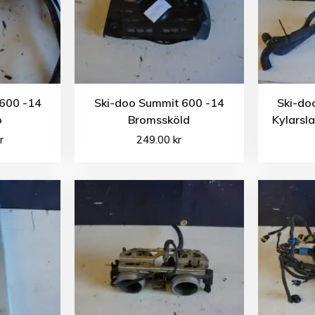
600 -14
Ski-doo Summit 600 -14
Ski-do
p
Bromssköld
Kylarsla
r
249.00
kr