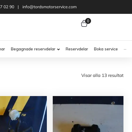
47 02 90 | info@tordsmotorservice.com
0
nar
Begagnade reservdelar
Reservdelar
Boka service
···
Visar alla 13 resultat