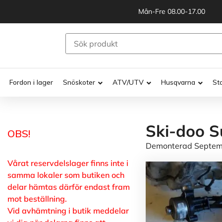
Mån-Fre 08.00-17.00
Fordon i lager
Snöskoter
ATV/UTV
Husqvarna
St
Ski-doo S
OBS!
Demonterad Septemb
Vårat reservdelslager finns inte i
samma lokaler som butiken och
delar hämtas därför endast fram
mot beställning.
Vid avhämtning i butik meddelar