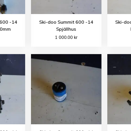
600 -14
Ski-doo Summit 600 -14
Ski-do
250mm
Spjällhus
1 000.00
kr