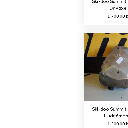
Ski-doo Summit 
Drivaxel
1 700.00
k
Ski-doo Summit 
Ljuddämpa
1 300.00
k