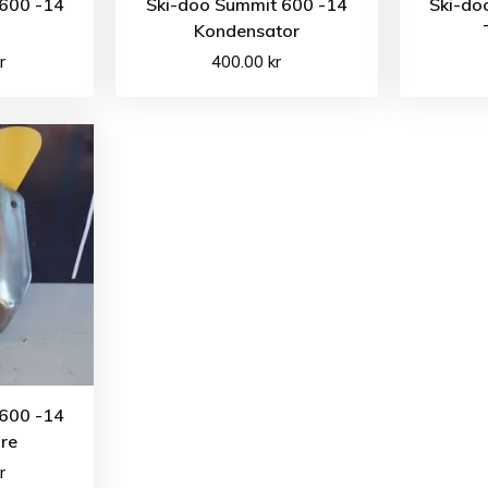
600 -14
Ski-doo Summit 600 -14
Ski-do
Kondensator
r
400.00
kr
600 -14
re
r