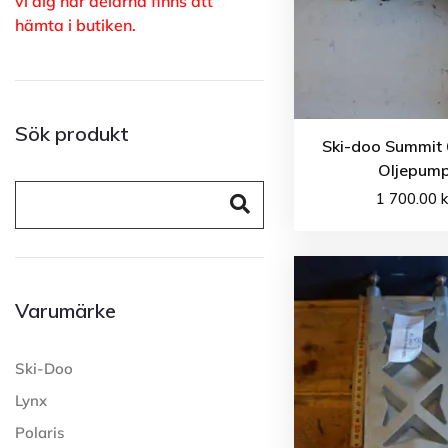
vi dig när delarna finns att
hämta i butiken.
Sök produkt
Ski-doo Summit 
Oljepum
1 700.00
k
Varumärke
Ski-Doo
Lynx
Polaris