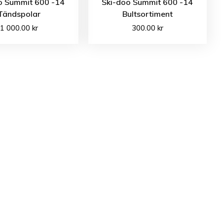
o Summit 600 -14
Ski-doo Summit 600 -14
Tändspolar
Bultsortiment
1 000.00
kr
300.00
kr