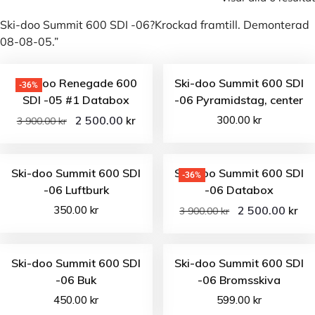
Ski-doo Summit 600 SDI -06?Krockad framtill. Demonterad
08-08-05.”
Ski-doo Renegade 600
Ski-doo Summit 600 SDI
-36%
SDI -05 #1 Databox
-06 Pyramidstag, center
2 500.00
300.00
kr
kr
3 900.00
kr
Ski-doo Summit 600 SDI
Ski-doo Summit 600 SDI
-36%
-06 Luftburk
-06 Databox
350.00
kr
2 500.00
kr
3 900.00
kr
Ski-doo Summit 600 SDI
Ski-doo Summit 600 SDI
-06 Buk
-06 Bromsskiva
450.00
kr
599.00
kr