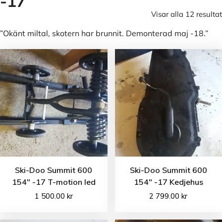
-17
Visar alla 12 resultat
”Okänt miltal, skotern har brunnit. Demonterad maj -18.”
Ski-Doo Summit 600
Ski-Doo Summit 600
154″ -17 T-motion led
154″ -17 Kedjehus
1 500.00
kr
2 799.00
kr