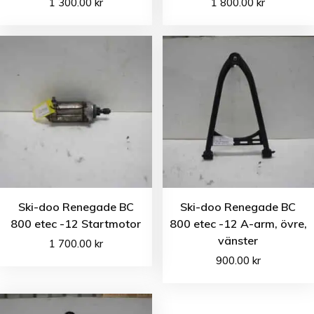
1 300.00
kr
1 800.00
kr
Ski-doo Renegade BC
Ski-doo Renegade BC
800 etec -12 Startmotor
800 etec -12 A-arm, övre,
vänster
1 700.00
kr
900.00
kr