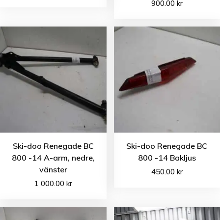
900.00
kr
Ski-doo Renegade BC
Ski-doo Renegade BC
800 -14 A-arm, nedre,
800 -14 Bakljus
vänster
450.00
kr
1 000.00
kr