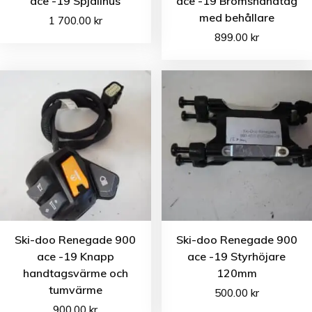
ace -19 Spjällhus
ace -19 Bromshandtag
med behållare
1 700.00
kr
899.00
kr
Ski-doo Renegade 900
Ski-doo Renegade 900
ace -19 Knapp
ace -19 Styrhöjare
handtagsvärme och
120mm
tumvärme
500.00
kr
900.00
kr