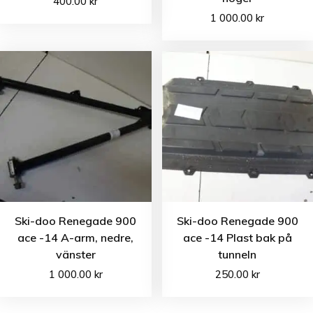
400.00
kr
1 000.00
kr
Ski-doo Renegade 900
Ski-doo Renegade 900
ace -14 A-arm, nedre,
ace -14 Plast bak på
vänster
tunneln
1 000.00
kr
250.00
kr