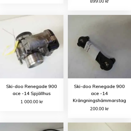
899.00
kr
Ski-doo Renegade 900
Ski-doo Renegade 900
ace -14 Spjällhus
ace -14
Krängningshämmarstag
1 000.00
kr
200.00
kr