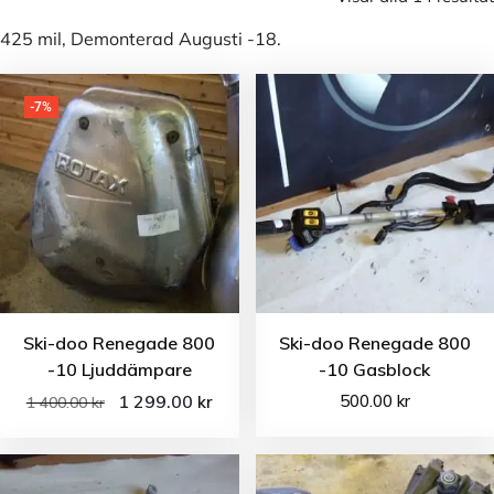
425 mil, Demonterad Augusti -18.
-7%
Ski-doo Renegade 800
Ski-doo Renegade 800
-10 Ljuddämpare
-10 Gasblock
1 299.00
500.00
kr
kr
1 400.00
kr