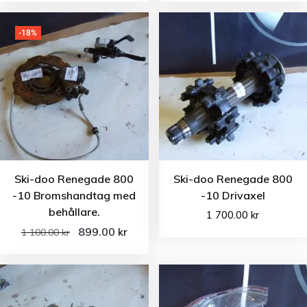
-18%
Ski-doo Renegade 800
Ski-doo Renegade 800
-10 Bromshandtag med
-10 Drivaxel
behållare.
1 700.00
kr
899.00
kr
1 100.00
kr