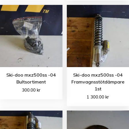
Ski-doo mxz500ss -04
Ski-doo mxz500ss -04
Bultsortiment
Framvagnsstötdämpare
1st
300.00
kr
1 300.00
kr