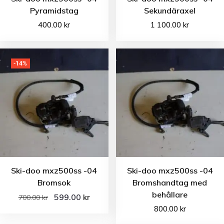
Pyramidstag
Sekundäraxel
400.00
kr
1 100.00
kr
-14%
Ski-doo mxz500ss -04
Ski-doo mxz500ss -04
Bromsok
Bromshandtag med
behållare
599.00
kr
700.00
kr
800.00
kr