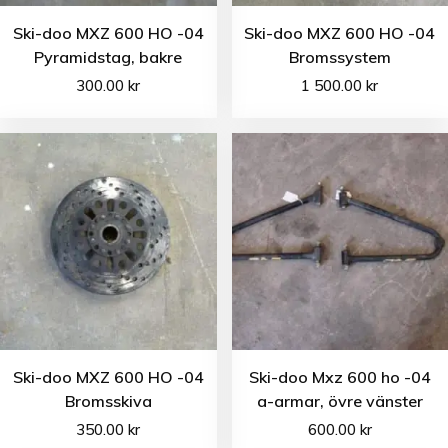
Ski-doo MXZ 600 HO -04
Ski-doo MXZ 600 HO -04
Pyramidstag, bakre
Bromssystem
300.00
kr
1 500.00
kr
Ski-doo MXZ 600 HO -04
Ski-doo Mxz 600 ho -04
Bromsskiva
a-armar, övre vänster
350.00
kr
600.00
kr