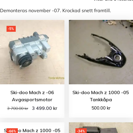
Demonteras november -07. Krockad snett framtill.
-5%
Ski-doo Mach z -06
Ski-doo Mach z 1000 -05
Avgasportsmotor
Tankkåpa
3 499.00
500.00
kr
kr
3 700.00
kr
Ski-doo Mach z 1000 -05
-66%
-34%