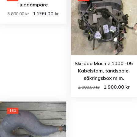
ljuddämpare
1 299.00
kr
3 800.00
kr
Ski-doo Mach z 1000 -05
Kabelstam, tändspole,
säkringsbox m.m.
1 900.00
kr
2 900.00
kr
-13%