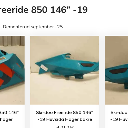
reeride 850 146” -19
or. Demonterad september -25
 850 146”
Ski-doo Freeride 850 146”
Ski-doo
 höger
-19 Huvsida Höger bakre
-19 Huv
500.00
kr