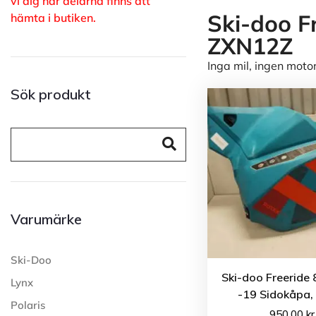
vi dig när delarna finns att
Ski-doo F
hämta i butiken.
ZXN12Z
Inga mil, ingen mot
Sök produkt
Varumärke
Ski-Doo
Ski-doo Freeride
Lynx
-19 Sidokåpa,
Polaris
950.00
kr