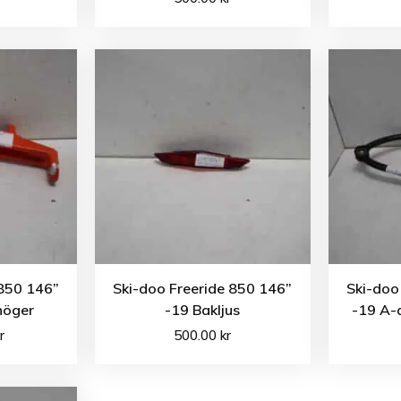
 850 146”
Ski-doo Freeride 850 146”
Ski-doo
höger
-19 Bakljus
-19 A-a
r
500.00
kr