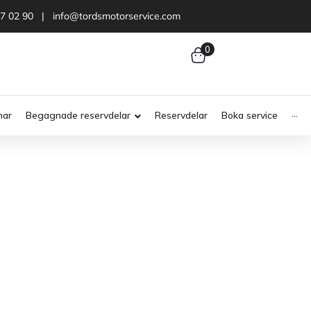
47 02 90 | info@tordsmotorservice.com
0
nar
Begagnade reservdelar
Reservdelar
Boka service
···