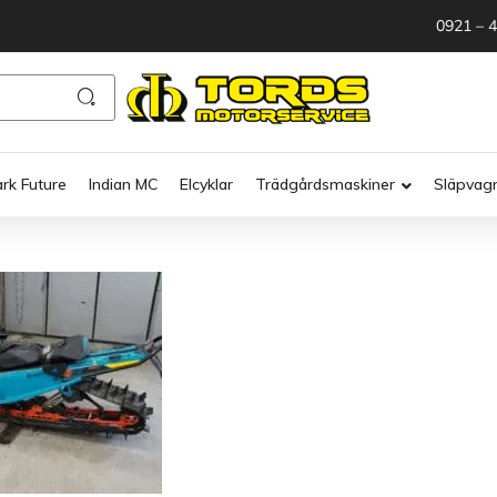
0921 – 
ark Future
Indian MC
Elcyklar
Trädgårdsmaskiner
Släpvag