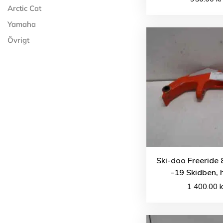
Arctic Cat
Yamaha
Övrigt
Ski-doo Freeride
-19 Skidben, 
1 400.00
k