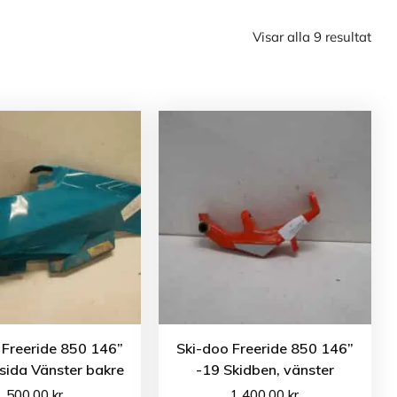
Visar alla 9 resultat
 Freeride 850 146”
Ski-doo Freeride 850 146”
sida Vänster bakre
-19 Skidben, vänster
500.00
kr
1 400.00
kr