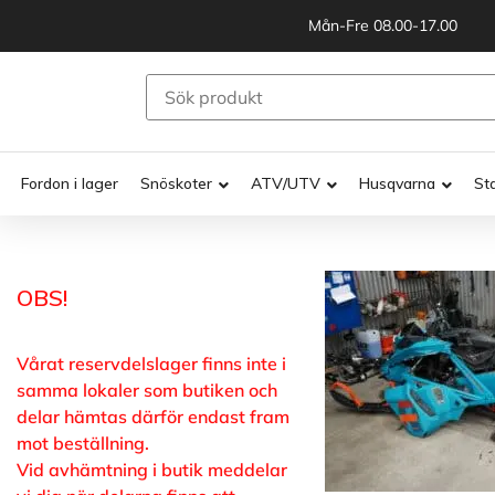
Mån-Fre 08.00-17.00
Fordon i lager
Snöskoter
ATV/UTV
Husqvarna
St
OBS!
Vårat reservdelslager finns inte i
samma lokaler som butiken och
delar hämtas därför endast fram
mot beställning.
Vid avhämtning i butik meddelar