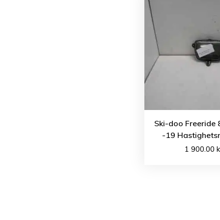
Ski-doo Freeride
-19 Hastighets
1 900.00
k