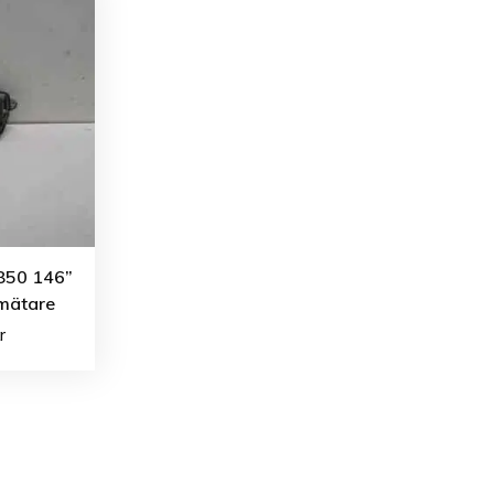
 850 146”
mätare
r