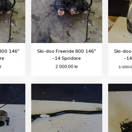
 800 146″
Ski-doo Freeride 800 146″
Ski-doo
re
-14 Spridare
-14
r
2 000.00
kr
1 300.