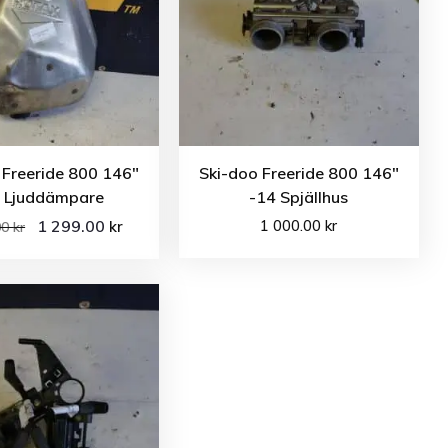
 Freeride 800 146″
Ski-doo Freeride 800 146″
 Ljuddämpare
-14 Spjällhus
1 299.00
1 000.00
kr
kr
00
kr