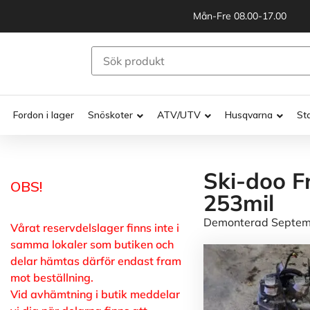
Mån-Fre 08.00-17.00
Fordon i lager
Snöskoter
ATV/UTV
Husqvarna
St
Ski-doo F
OBS!
253mil
Demonterad Septembe
Vårat reservdelslager finns inte i
samma lokaler som butiken och
delar hämtas därför endast fram
mot beställning.
Vid avhämtning i butik meddelar