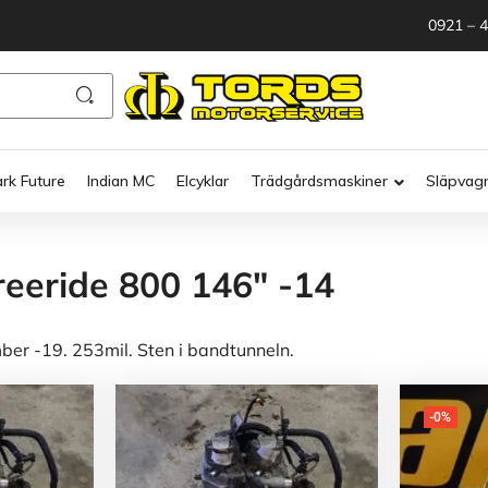
0921 – 
ark Future
Indian MC
Elcyklar
Trädgårdsmaskiner
Släpvag
reeride 800 146" -14
r -19. 253mil. Sten i bandtunneln.
-0%