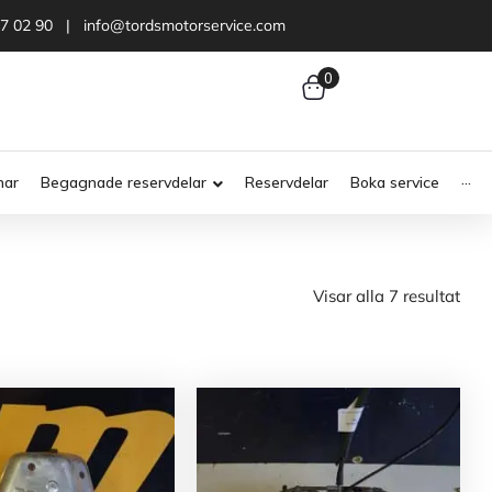
47 02 90 | info@tordsmotorservice.com
0
nar
Begagnade reservdelar
Reservdelar
Boka service
···
Visar alla 7 resultat