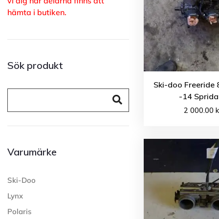
vi dig när delarna finns att
hämta i butiken.
Sök produkt
Ski-doo Freeride
-14 Sprida
2 000.00
k
Varumärke
Ski-Doo
Lynx
Polaris