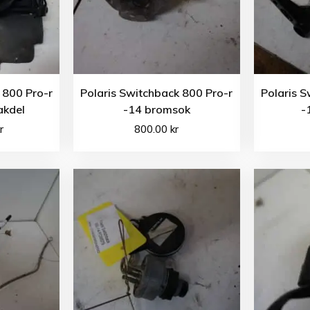
 800 Pro-r
Polaris Switchback 800 Pro-r
Polaris S
akdel
-14 bromsok
-
r
800.00
kr