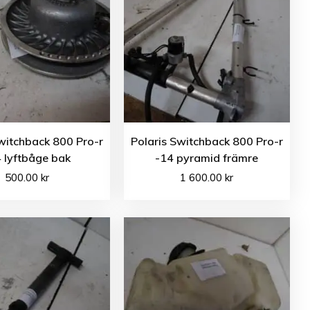
witchback 800 Pro-r
Polaris Switchback 800 Pro-r
 lyftbåge bak
-14 pyramid främre
500.00
kr
1 600.00
kr