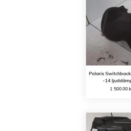
Polaris Switchback
-14 ljuddäm
1 500.00
k