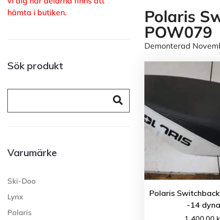
vi dig när delarna finns att
Polaris S
hämta i butiken.
POW079
Demonterad November
Sök produkt
Varumärke
Ski-Doo
Polaris Switchback
Lynx
-14 dyn
Polaris
1 400.00
k