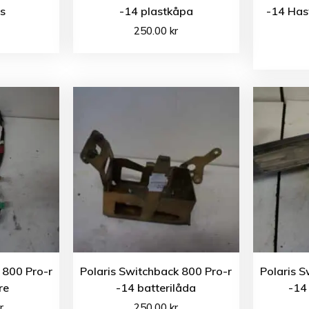
us
-14 plastkåpa
-14 Has
250.00
kr
 800 Pro-r
Polaris Switchback 800 Pro-r
Polaris S
re
-14 batterilåda
-14
r
250.00
kr