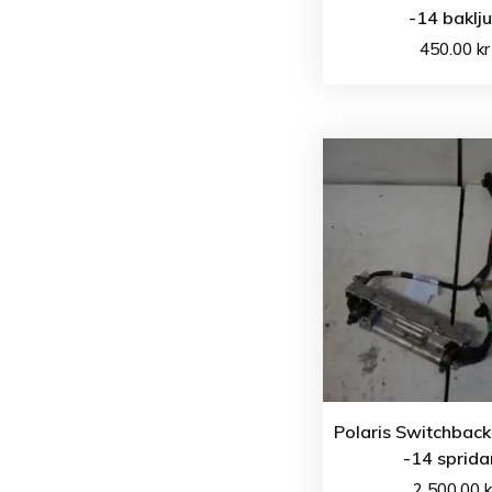
-14 baklj
450.00
kr
Polaris Switchback
-14 sprida
2 500.00
k