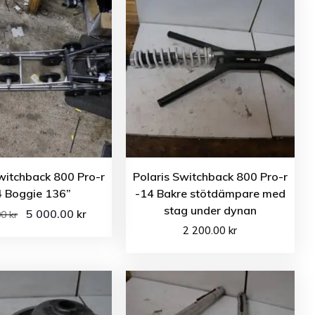
witchback 800 Pro-r
Polaris Switchback 800 Pro-r
4 Boggie 136”
-14 Bakre stötdämpare med
stag under dynan
5 000.00
kr
00
kr
2 200.00
kr