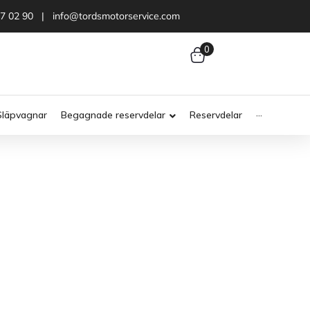
47 02 90 | info@tordsmotorservice.com
0
Släpvagnar
Begagnade reservdelar
Reservdelar
···