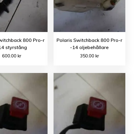
witchback 800 Pro-r
Polaris Switchback 800 Pro-r
14 styrstång
-14 oljebehållare
600.00
kr
350.00
kr