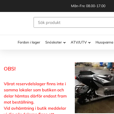
Mån-Fre 08.00-17.00
Fordon i lager
Snöskoter
ATV/UTV
Husqvarna
OBS!
Vårat reservdelslager finns inte i
samma lokaler som butiken och
delar hämtas därför endast fram
mot beställning.
Vid avhämtning i butik meddelar