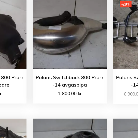
-28%
 800 Pro-r
Polaris Switchback 800 Pro-r
Polaris S
pare
-14 avgaspipa
-1
r
1 800.00
kr
6 900.