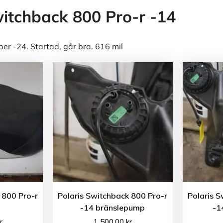
witchback 800 Pro-r -14
 -24. Startad, går bra. 616 mil
 800 Pro-r
Polaris Switchback 800 Pro-r
Polaris S
a
-14 bränslepump
-1
r
1 500.00
kr