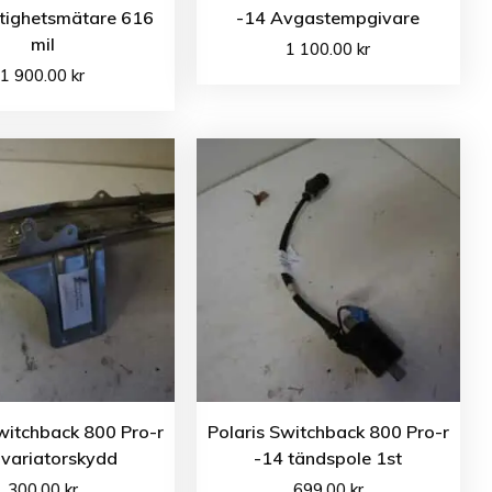
tighetsmätare 616
-14 Avgastempgivare
mil
1 100.00
kr
1 900.00
kr
witchback 800 Pro-r
Polaris Switchback 800 Pro-r
 variatorskydd
-14 tändspole 1st
300.00
kr
699.00
kr