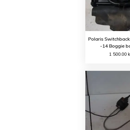
Polaris Switchback
-14 Boggie b
1 500.00
k