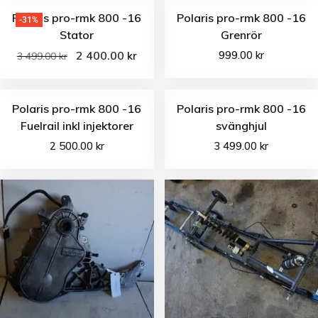
Polaris pro-rmk 800 -16
Polaris pro-rmk 800 -16
-31%
Stator
Grenrör
2 400.00
999.00
kr
kr
3 499.00
kr
Polaris pro-rmk 800 -16
Polaris pro-rmk 800 -16
Fuelrail inkl injektorer
svänghjul
2 500.00
kr
3 499.00
kr