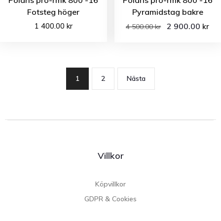
Polaris pro-rmk 800 -16
Polaris pro-rmk 800 -16
Fotsteg höger
Pyramidstag bakre
1 400.00
kr
2 900.00
kr
4 500.00
kr
1
2
Nästa
Villkor
Köpvillkor
GDPR & Cookies