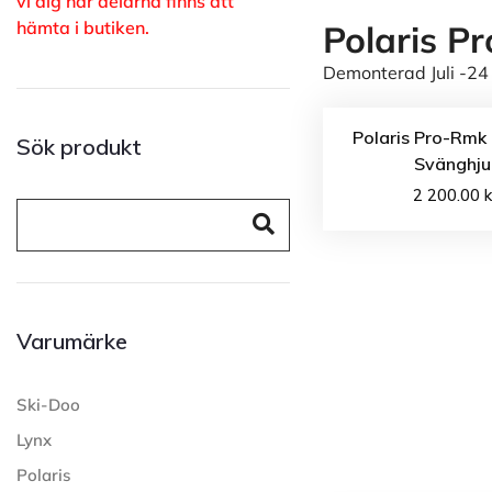
vi dig när delarna finns att
hämta i butiken.
Polaris P
Demonterad Juli -24 
Polaris Pro-Rmk
Sök produkt
Svänghju
2 200.00
k
Varumärke
Ski-Doo
Lynx
Polaris