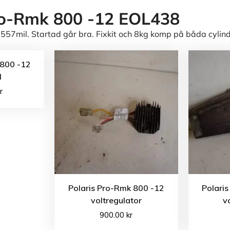
ro-Rmk 800 -12 EOL438
557mil. Startad går bra. Fixkit och 8kg komp på båda cylin
 800 -12
l
r
Polaris Pro-Rmk 800 -12
Polari
voltregulator
v
900.00
kr