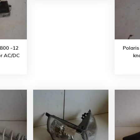
 800 -12
Polari
tor AC/DC
kn