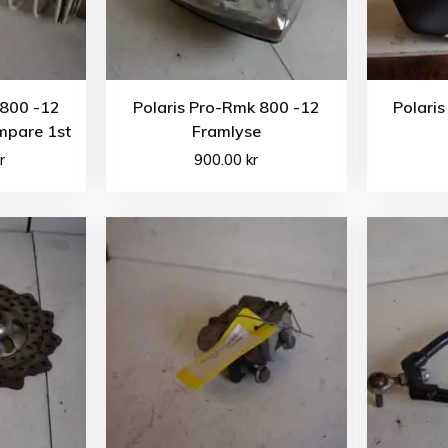
 800 -12
Polaris Pro-Rmk 800 -12
Polari
mpare 1st
Framlyse
r
900.00
kr