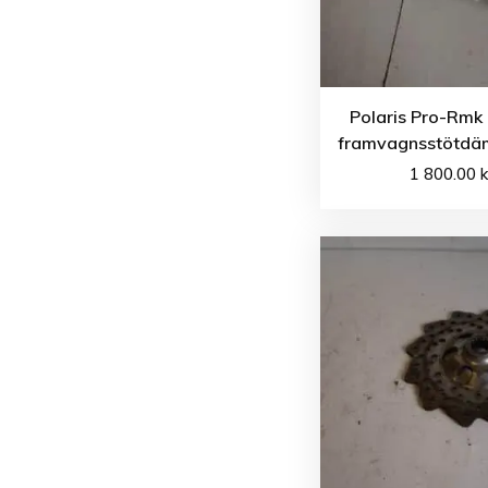
Polaris Pro-Rmk
framvagnsstötdä
1 800.00
k