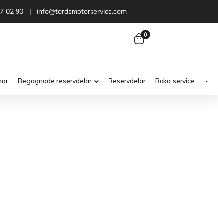
47 02 90 | info@tordsmotorservice.com
0
nar
Begagnade reservdelar
Reservdelar
Boka service
···