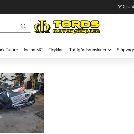
0921 – 
ark Future
Indian MC
Elcyklar
Trädgårdsmaskiner
Släpvag