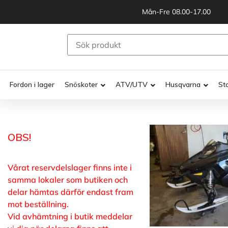
Mån-Fre 08.00-17.00
Fordon i lager
Snöskoter
ATV/UTV
Husqvarna
St
OBS!
Vårat reservdelslager finns inte i
samma lokaler som butiken och
delar hämtas därför endast fram
mot beställning.
Vid avhämtning i butik meddelar