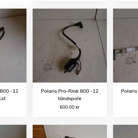
 800 -12
Polaris Pro-Rmk 800 -12
Polari
1st
tändspole
600.00
kr