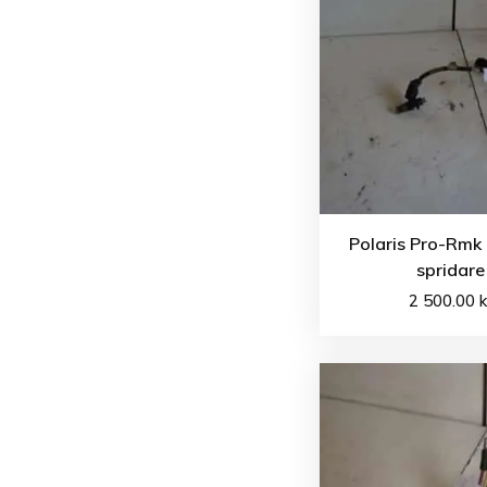
Polaris Pro-Rmk
spridare
2 500.00
k