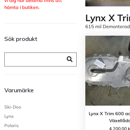
vi dig när delarna finns att
hämta i butiken.
Lynx X Tr
615 mil Demonterad
Sök produkt
Varumärke
Ski-Doo
Lynx X Trim 600 a
Lynx
Växellåd
Polaris
4 200.00
k