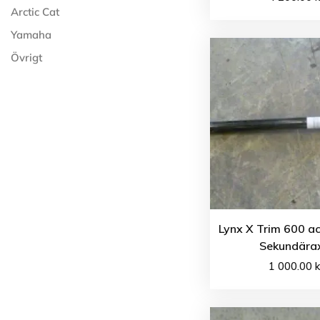
Arctic Cat
Yamaha
Övrigt
Lynx X Trim 600 a
Sekundära
1 000.00
k