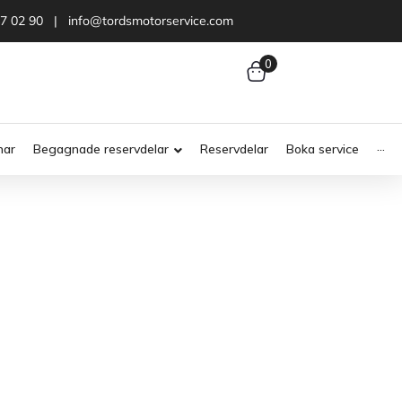
47 02 90 | info@tordsmotorservice.com
0
nar
Begagnade reservdelar
Reservdelar
Boka service
···