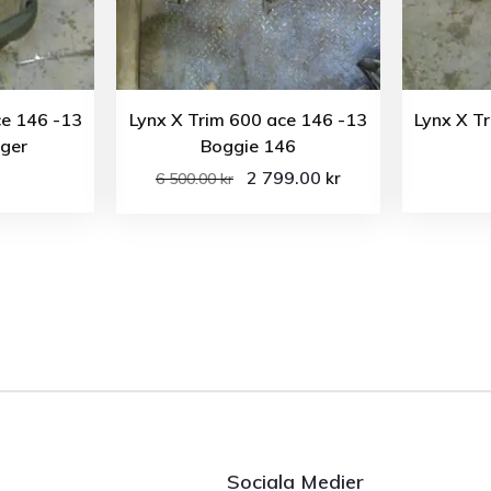
ce 146 -13
Lynx X Trim 600 ace 146 -13
Lynx X T
öger
Boggie 146
2 799.00
kr
6 500.00
kr
Sociala Medier