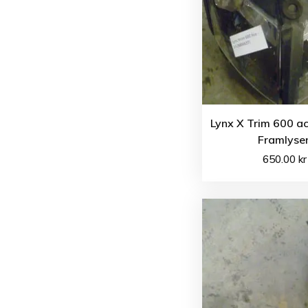
Lynx X Trim 600 a
Framlyse
650.00
kr