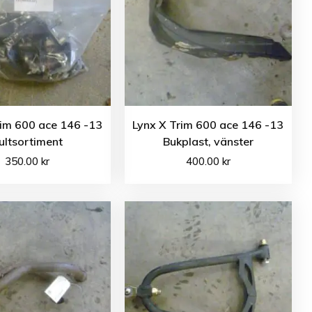
rim 600 ace 146 -13
Lynx X Trim 600 ace 146 -13
ultsortiment
Bukplast, vänster
350.00
kr
400.00
kr