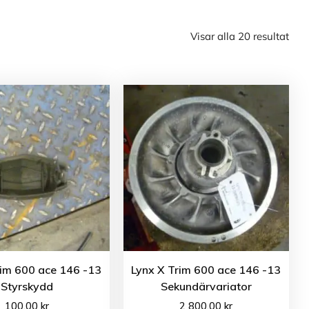
Visar alla 20 resultat
rim 600 ace 146 -13
Lynx X Trim 600 ace 146 -13
Styrskydd
Sekundärvariator
100.00
kr
2 800.00
kr