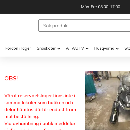
Mån-Fre 08.00-17.00
Fordon i lager
Snöskoter
ATV/UTV
Husqvarna
St
OBS!
Vårat reservdelslager finns inte i
samma lokaler som butiken och
delar hämtas därför endast fram
mot beställning.
Vid avhämtning i butik meddelar