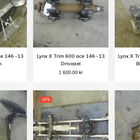
ce 146 -13
Lynx X Trim 600 ace 146 -13
Lynx X T
n
Drivaxel
B
1 600.00
kr
-57%