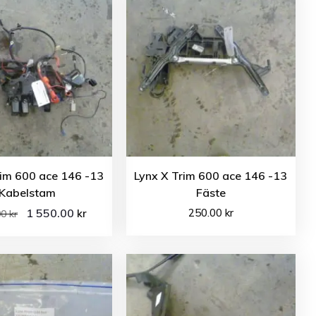
rim 600 ace 146 -13
Lynx X Trim 600 ace 146 -13
Kabelstam
Fäste
1 550.00
250.00
kr
kr
00
kr