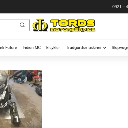
0921 – 
ark Future
Indian MC
Elcyklar
Trädgårdsmaskiner
Släpvag