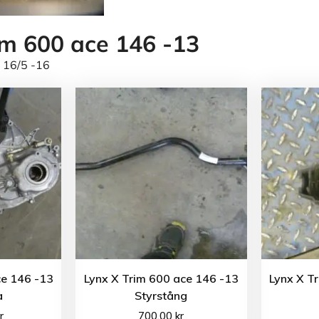
im 600 ace 146 -13
 16/5 -16
ce 146 -13
Lynx X Trim 600 ace 146 -13
Lynx X T
a
Styrstång
r
700.00
kr