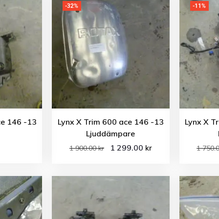
-32%
-11%
ce 146 -13
Lynx X Trim 600 ace 146 -13
Lynx X T
Ljuddämpare
1 299.00
kr
1 900.00
kr
1 750.