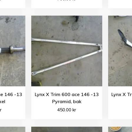
ce 146 -13
Lynx X Trim 600 ace 146 -13
Lynx X T
xel
Pyramid, bak
r
450.00
kr