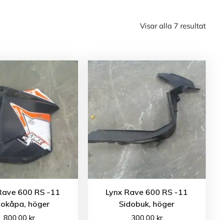
Visar alla 7 resultat
Rave 600 RS -11
Lynx Rave 600 RS -11
dokåpa, höger
Sidobuk, höger
800.00
kr
300.00
kr