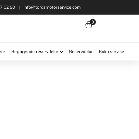
47 02 90 | info@tordsmotorservice.com
0
nar
Begagnade reservdelar
Reservdelar
Boka service
···