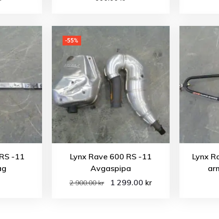
-55%
RS -11
Lynx Rave 600 RS -11
Lynx R
ag
Avgaspipa
arm
1 299.00
kr
2 900.00
kr