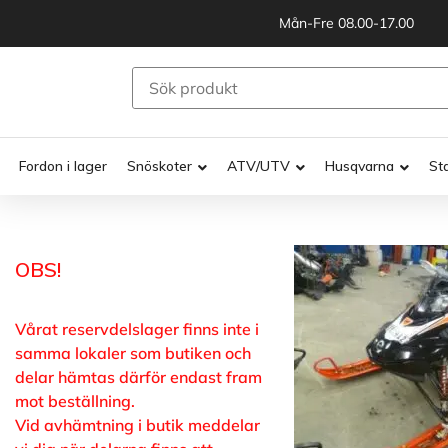
Mån-Fre 08.00-17.00
Fordon i lager
Snöskoter
ATV/UTV
Husqvarna
St
OBS!
Vårat reservdelslager finns inte i
samma lokaler som butiken och
delar hämtas därför endast fram
mot beställning.
Vid avhämtning i butik meddelar