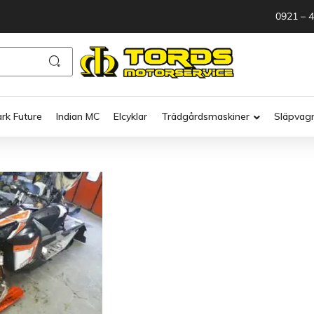
0921 – 
ark Future
Indian MC
Elcyklar
Trädgårdsmaskiner
Släpvag