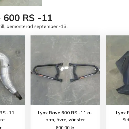
 600 RS -11
till, demonterad september -13.
RS -11
Lynx Rave 600 RS -11 a-
Lynx 
re
arm, övre, vänster
Si
r
600.00
kr