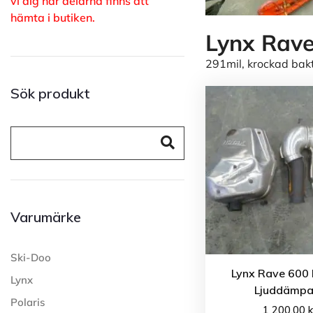
vi dig när delarna finns att
hämta i butiken.
Lynx Rave
291mil, krockad bak
Sök produkt
Varumärke
Ski-Doo
Lynx Rave 600 
Lynx
Ljuddämpa
Polaris
1 200.00
k