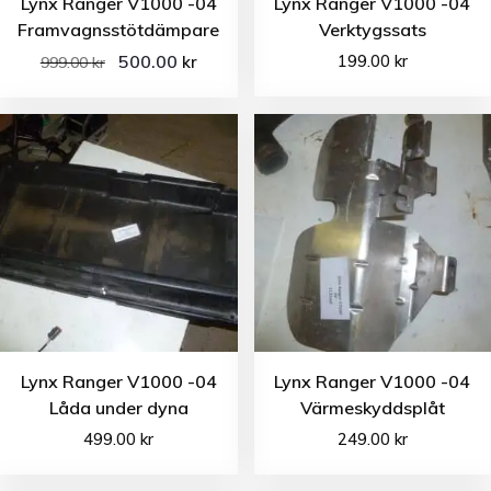
Lynx Ranger V1000 -04
Lynx Ranger V1000 -04
Framvagnsstötdämpare
Verktygssats
500.00
199.00
kr
kr
999.00
kr
Lynx Ranger V1000 -04
Lynx Ranger V1000 -04
Låda under dyna
Värmeskyddsplåt
499.00
kr
249.00
kr