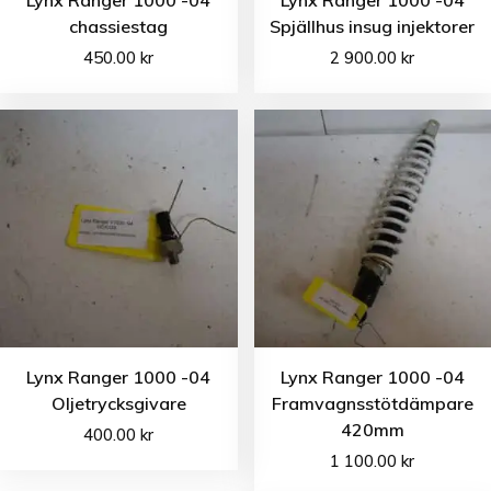
Lynx Ranger 1000 -04
Lynx Ranger 1000 -04
chassiestag
Spjällhus insug injektorer
450.00
kr
2 900.00
kr
Lynx Ranger 1000 -04
Lynx Ranger 1000 -04
Oljetrycksgivare
Framvagnsstötdämpare
420mm
400.00
kr
1 100.00
kr