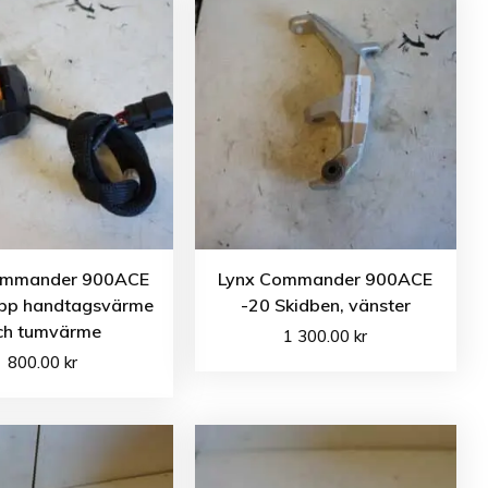
ommander 900ACE
Lynx Commander 900ACE
pp handtagsvärme
-20 Skidben, vänster
ch tumvärme
1 300.00
kr
800.00
kr