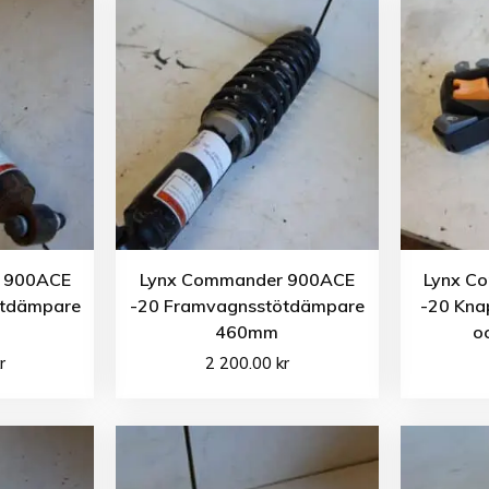
 900ACE
Lynx Commander 900ACE
Lynx C
ötdämpare
-20 Framvagnsstötdämpare
-20 Kna
460mm
o
r
2 200.00
kr