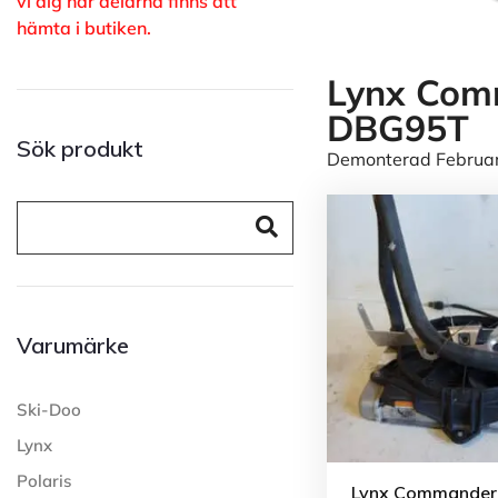
vi dig när delarna finns att
hämta i butiken.
Lynx Com
DBG95T
Sök produkt
Demonterad Februari
Varumärke
Ski-Doo
Lynx
Polaris
Lynx Commander