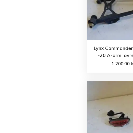
Lynx Commander
-20 A-arm, övr
1 200.00
k