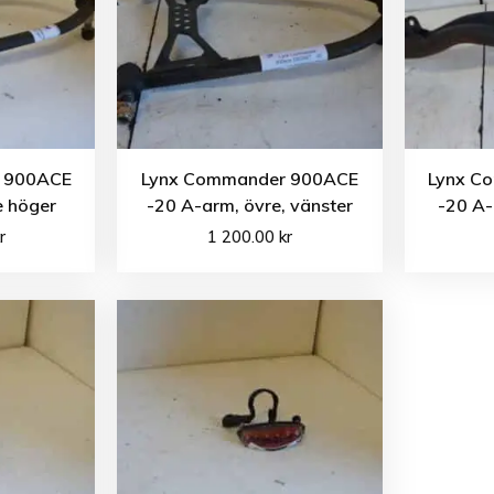
 900ACE
Lynx Commander 900ACE
Lynx C
e höger
-20 A-arm, övre, vänster
-20 A-
r
1 200.00
kr