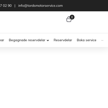
47 02 90 | info@tordsmotorservice.com
0
nar
Begagnade reservdelar
Reservdelar
Boka service
···