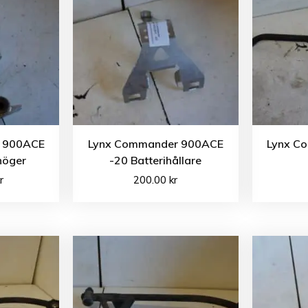
 900ACE
Lynx Commander 900ACE
Lynx C
höger
-20 Batterihållare
r
200.00
kr