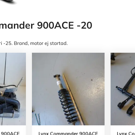
mander 900ACE -20
 -25. Brand, motor ej startad.
 900ACE
Lynx Commander 900ACE
Lynx C