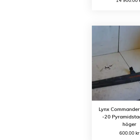
14 900.00
Lynx Commander
-20 Pyramidsta
höger
600.00
kr