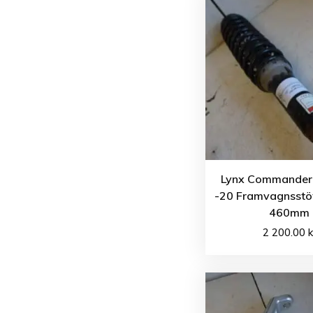
Lynx Commander
-20 Framvagnsst
460mm
2 200.00
k