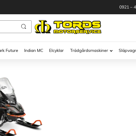
0921 – 
ark Future
Indian MC
Elcyklar
Trädgårdsmaskiner
Släpvag