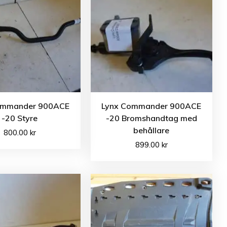
ommander 900ACE
Lynx Commander 900ACE
-20 Styre
-20 Bromshandtag med
behållare
800.00
kr
899.00
kr