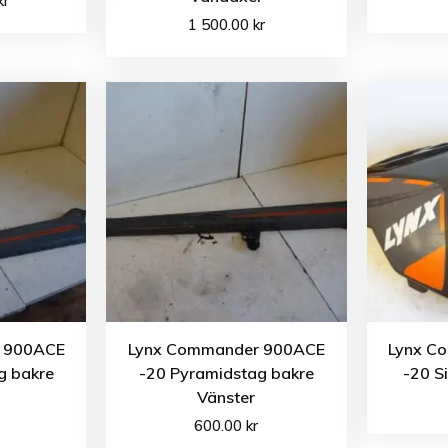
kr
1 500.00
kr
 900ACE
Lynx Commander 900ACE
Lynx C
g bakre
-20 Pyramidstag bakre
-20 S
Vänster
600.00
kr