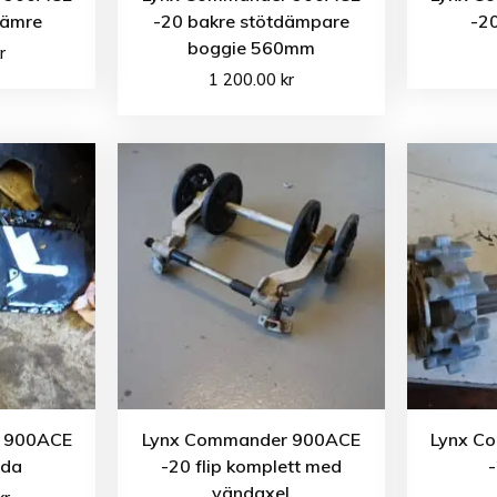
främre
-20 bakre stötdämpare
-20
boggie 560mm
r
1 200.00
kr
 900ACE
Lynx Commander 900ACE
Lynx C
åda
-20 flip komplett med
-
vändaxel