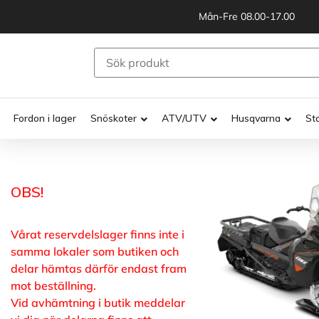
Mån-Fre 08.00-17.00
Fordon i lager
Snöskoter
ATV/UTV
Husqvarna
St
OBS!
Vårat reservdelslager finns inte i
samma lokaler som butiken och
delar hämtas därför endast fram
mot beställning.
Vid avhämtning i butik meddelar