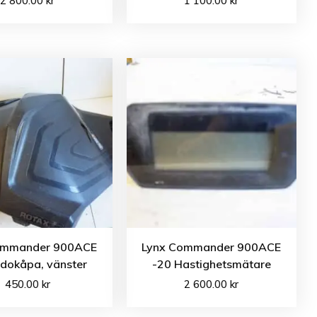
2 800.00
kr
1 100.00
kr
ommander 900ACE
Lynx Commander 900ACE
idokåpa, vänster
-20 Hastighetsmätare
450.00
kr
2 600.00
kr