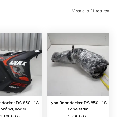
Visar alla 21 resultat
ndocker DS 850 -18
Lynx Boondocker DS 850 -18
dokåpa, höger
Kabelstam
1 100.00
kr
1 300.00
kr