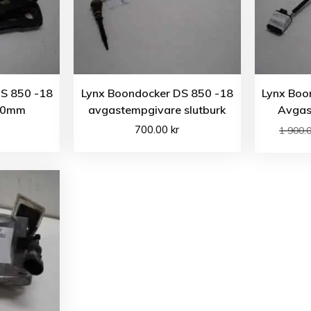
S 850 -18
Lynx Boondocker DS 850 -18
Lynx Boo
100mm
avgastempgivare slutburk
Avgas
700.00
kr
1 900.