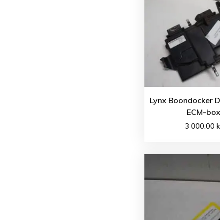
Lynx Boondocker D
ECM-bo
3 000.00
k