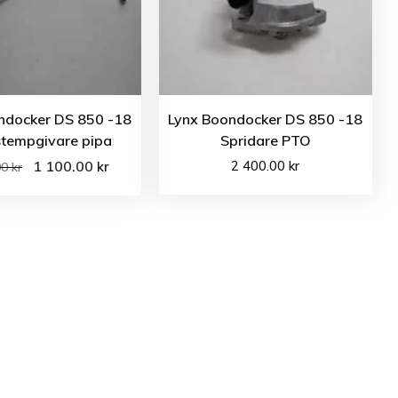
ndocker DS 850 -18
Lynx Boondocker DS 850 -18
tempgivare pipa
Spridare PTO
1 100.00
2 400.00
kr
kr
00
kr