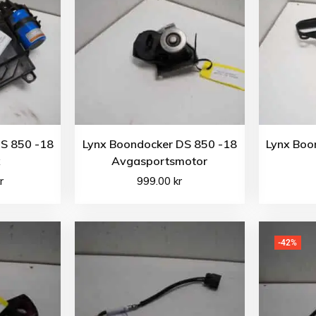
S 850 -18
Lynx Boondocker DS 850 -18
Lynx Boo
x
Avgasportsmotor
r
999.00
kr
-42%