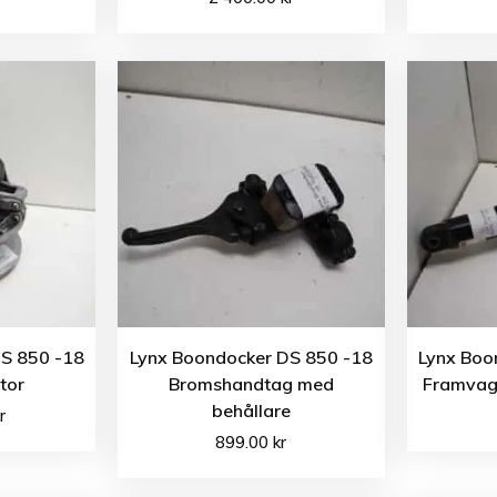
S 850 -18
Lynx Boondocker DS 850 -18
Lynx Boo
tor
Bromshandtag med
Framvag
behållare
r
899.00
kr