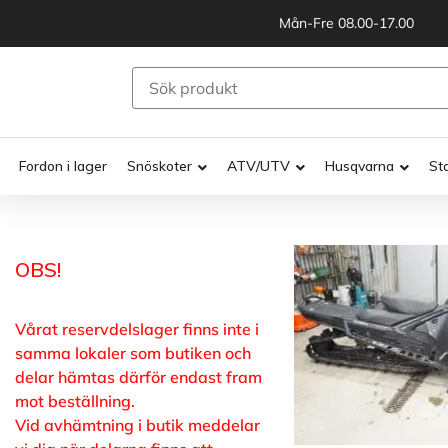
Mån-Fre 08.00-17.00
Fordon i lager
Snöskoter
ATV/UTV
Husqvarna
St
OBS!
Vårat reservdelslager finns inte i
samma lokaler som butiken och
delar hämtas därför endast fram
mot beställning.
Vid avhämtning i butik meddelar