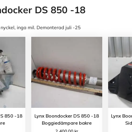
docker DS 850 -18
 nyckel, inga mil. Demonterad juli -25
S 850 -18
Lynx Boondocker DS 850 -18
Lynx Boo
are
Boggiedämpare bakre
Si
2 400.00
kr