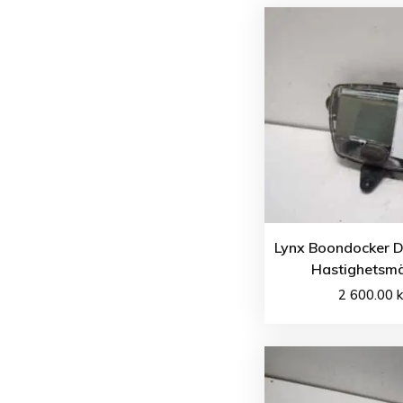
Lynx Boondocker D
Hastighetsm
2 600.00
k