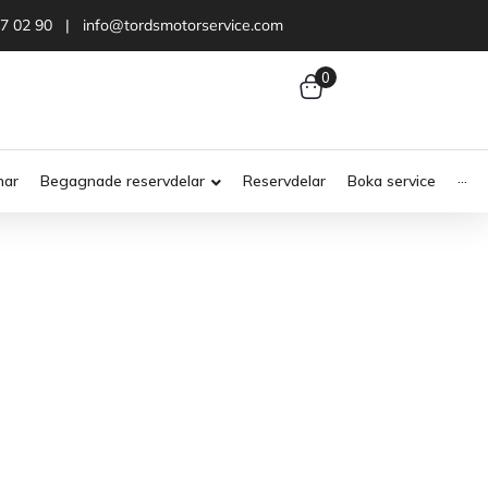
47 02 90 | info@tordsmotorservice.com
0
nar
Begagnade reservdelar
Reservdelar
Boka service
···