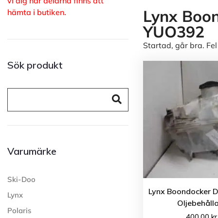
vi dig när delarna finns att
Lynx Boon
hämta i butiken.
YUO392
Startad, går bra. Fel
Sök produkt
Varumärke
Ski-Doo
Lynx Boondocker D
Lynx
Oljebehåll
Polaris
400.00
kr