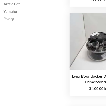
Arctic Cat
Yamaha
Övrigt
Lynx Boondocker D
Primärvaria
3 100.00
k