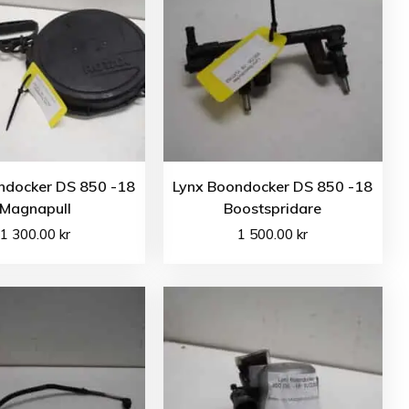
ndocker DS 850 -18
Lynx Boondocker DS 850 -18
Magnapull
Boostspridare
1 300.00
kr
1 500.00
kr