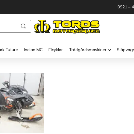
0921 – 
ark Future
Indian MC
Elcyklar
Trädgårdsmaskiner
Släpvag