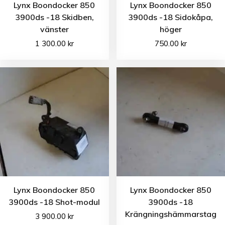
Lynx Boondocker 850
Lynx Boondocker 850
3900ds -18 Skidben,
3900ds -18 Sidokåpa,
vänster
höger
1 300.00
kr
750.00
kr
Lynx Boondocker 850
Lynx Boondocker 850
3900ds -18 Shot-modul
3900ds -18
Krängningshämmarstag
3 900.00
kr