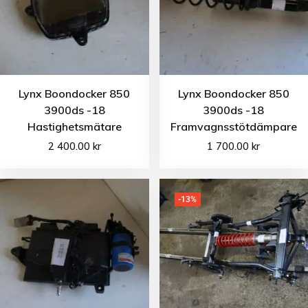
Lynx Boondocker 850
Lynx Boondocker 850
3900ds -18
3900ds -18
Hastighetsmätare
Framvagnsstötdämpare
2 400.00
kr
1 700.00
kr
-13%