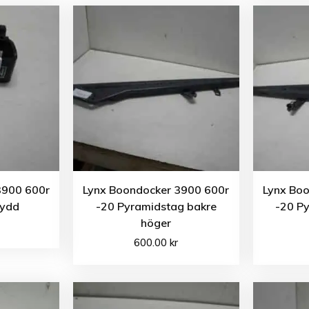
3900 600r
Lynx Boondocker 3900 600r
Lynx Bo
kydd
-20 Pyramidstag bakre
-20 P
höger
600.00
kr