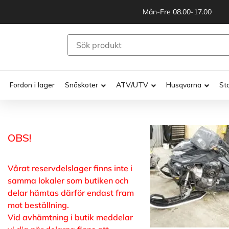
Mån-Fre 08.00-17.00
Fordon i lager
Snöskoter
ATV/UTV
Husqvarna
St
OBS!
Vårat reservdelslager finns inte i
samma lokaler som butiken och
delar hämtas därför endast fram
mot beställning.
Vid avhämtning i butik meddelar