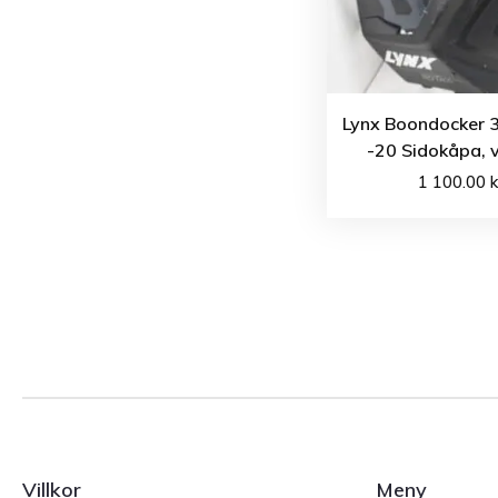
Lynx Boondocker 
-20 Sidokåpa, 
1 100.00
k
Villkor
Meny