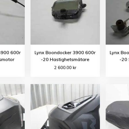
3900 600r
Lynx Boondocker 3900 600r
Lynx Bo
smotor
-20 Hastighetsmätare
-20 
2 600.00
kr