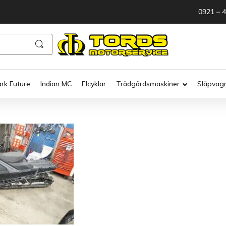
0921 – 
ark Future
Indian MC
Elcyklar
Trädgårdsmaskiner
Släpvag