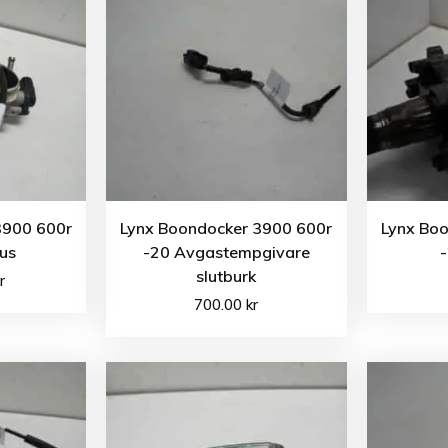
3900 600r
Lynx Boondocker 3900 600r
Lynx Bo
hus
-20 Avgastempgivare
-
slutburk
r
700.00
kr