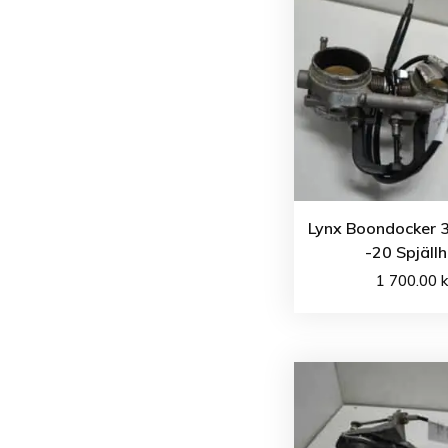
Lynx Boondocker 
-20 Spjäll
1 700.00
k