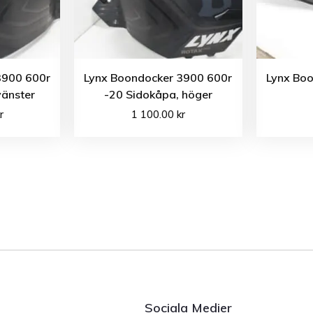
3900 600r
Lynx Boondocker 3900 600r
Lynx Bo
vänster
-20 Sidokåpa, höger
r
1 100.00
kr
Sociala Medier