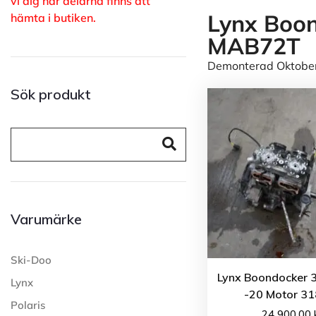
vi dig när delarna finns att
Lynx Boon
hämta i butiken.
MAB72T
Demonterad Oktober 
Sök produkt
Varumärke
Ski-Doo
Lynx Boondocker 
Lynx
-20 Motor 31
Polaris
24 900.00