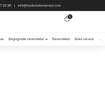
47 02 90 | info@tordsmotorservice.com
0
nar
Begagnade reservdelar
Reservdelar
Boka service
···