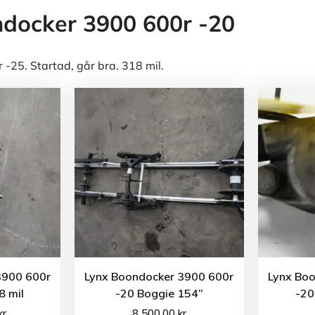
docker 3900 600r -20
-25. Startad, går bra. 318 mil.
3900 600r
Lynx Boondocker 3900 600r
Lynx Bo
8 mil
-20 Boggie 154”
-20
kr
8 500.00
kr