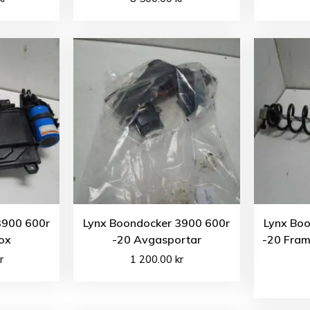
3900 600r
Lynx Boondocker 3900 600r
Lynx Bo
ox
-20 Avgasportar
-20 Fra
r
1 200.00
kr