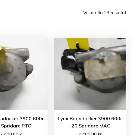
Visar alla 23 resultat
ondocker 3900 600r
Lynx Boondocker 3900 600r
 Spridare PTO
-20 Spridare MAG
2 400.00
kr
2 400.00
kr