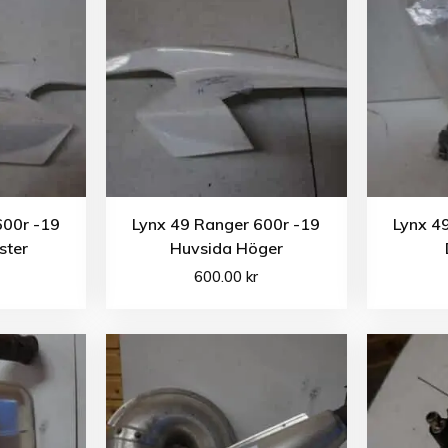
600r -19
Lynx 49 Ranger 600r -19
Lynx 4
ster
Huvsida Höger
600.00
kr