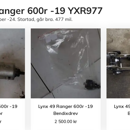
anger 600r -19 YXR977
 -24. Startad, går bra. 477 mil.
600r -19
Lynx 49 Ranger 600r -19
Lynx 4
or
Bendixdrev
r
2 500.00
kr