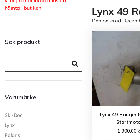
vi dig när delarna finns att
hämta i butiken.
Lynx 49 R
Demonterad December
Sök produkt
Varumärke
Lynx 49 Ranger 
Ski-Doo
Startmot
Lynx
1 900.00
k
Polaris