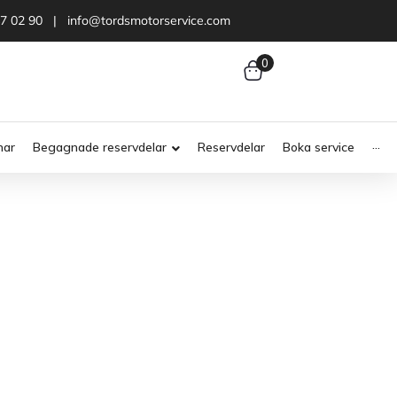
47 02 90 | info@tordsmotorservice.com
0
nar
Begagnade reservdelar
Reservdelar
Boka service
···