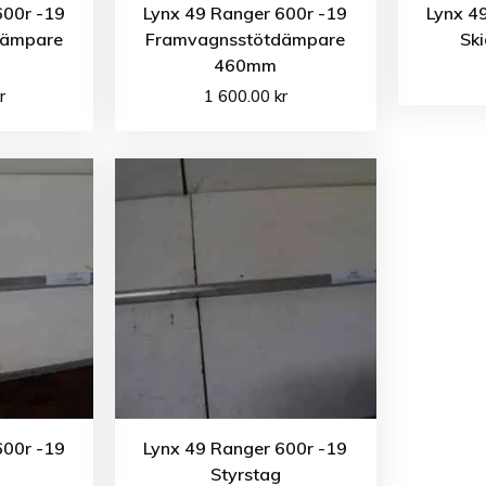
600r -19
Lynx 49 Ranger 600r -19
Lynx 4
dämpare
Framvagnsstötdämpare
Ski
460mm
r
1 600.00
kr
600r -19
Lynx 49 Ranger 600r -19
Styrstag