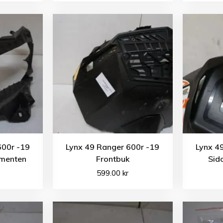
600r -19
Lynx 49 Ranger 600r -19
Lynx 4
rumenten
Frontbuk
Sid
599.00
kr