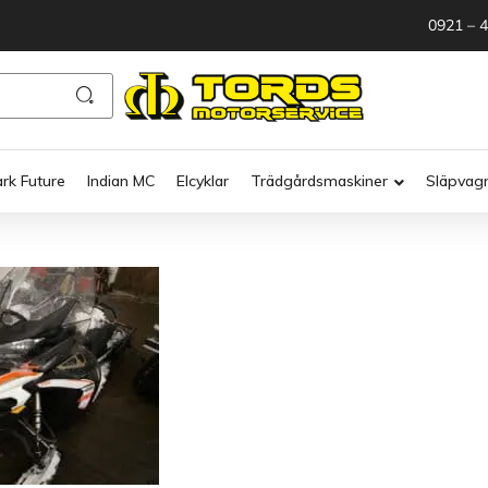
0921 – 
ark Future
Indian MC
Elcyklar
Trädgårdsmaskiner
Släpvag