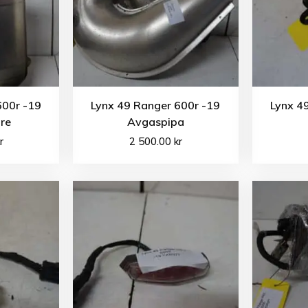
600r -19
Lynx 49 Ranger 600r -19
Lynx 4
re
Avgaspipa
r
2 500.00
kr