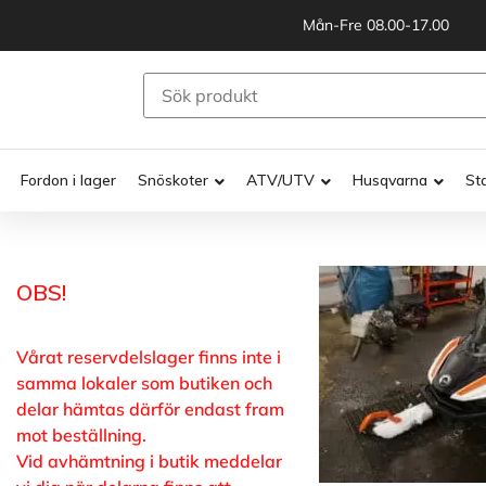
Mån-Fre 08.00-17.00
Fordon i lager
Snöskoter
ATV/UTV
Husqvarna
St
OBS!
Vårat reservdelslager finns inte i
samma lokaler som butiken och
delar hämtas därför endast fram
mot beställning.
Vid avhämtning i butik meddelar