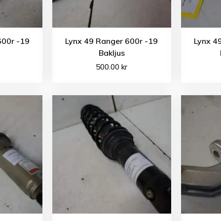
600r -19
Lynx 49 Ranger 600r -19
Lynx 4
Bakljus
500.00
kr