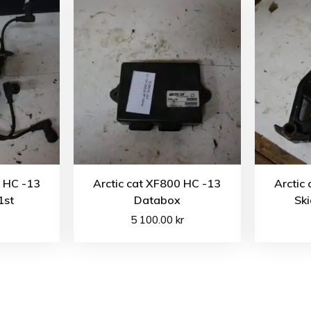
0 HC -13
Arctic cat XF800 HC -13
Arctic
1st
Databox
Ski
5 100.00
kr