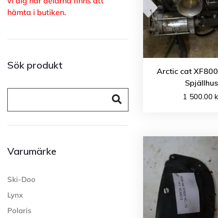
vi dig när delarna finns att
hämta i butiken.
Sök produkt
Arctic cat XF80
Spjällhu
1 500.00
k
Varumärke
Ski-Doo
Lynx
Polaris