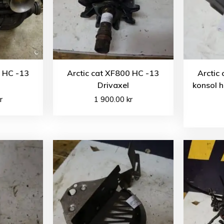
0 HC -13
Arctic cat XF800 HC -13
Arctic
s
Drivaxel
konsol 
r
1 900.00
kr