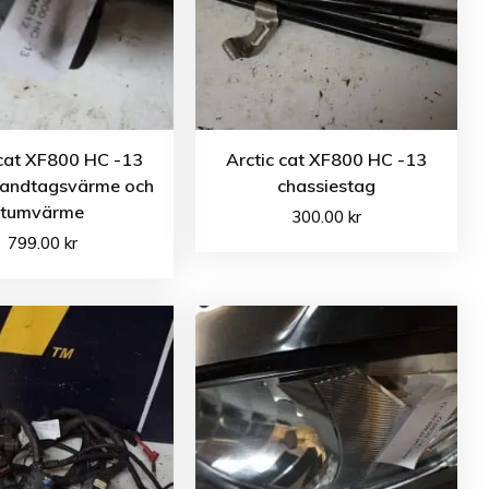
 cat XF800 HC -13
Arctic cat XF800 HC -13
handtagsvärme och
chassiestag
tumvärme
300.00
kr
799.00
kr