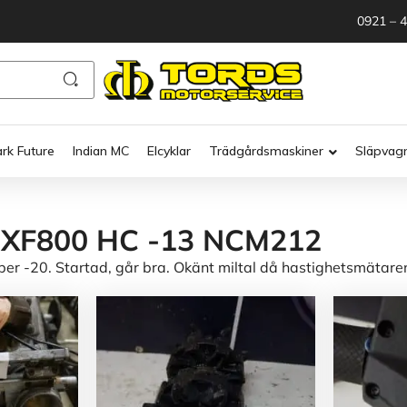
0921 – 
ark Future
Indian MC
Elcyklar
Trädgårdsmaskiner
Släpvag
t XF800 HC -13 NCM212
 -20. Startad, går bra. Okänt miltal då hastighetsmätaren 