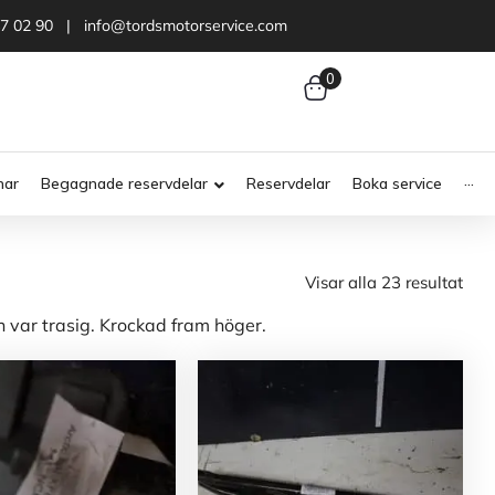
47 02 90 | info@tordsmotorservice.com
0
nar
Begagnade reservdelar
Reservdelar
Boka service
···
Visar alla 23 resultat
var trasig. Krockad fram höger.