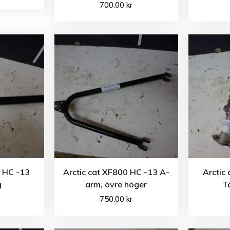
700.00
kr
0 HC -13
Arctic cat XF800 HC -13 A-
Arctic
g
arm, övre höger
T
750.00
kr