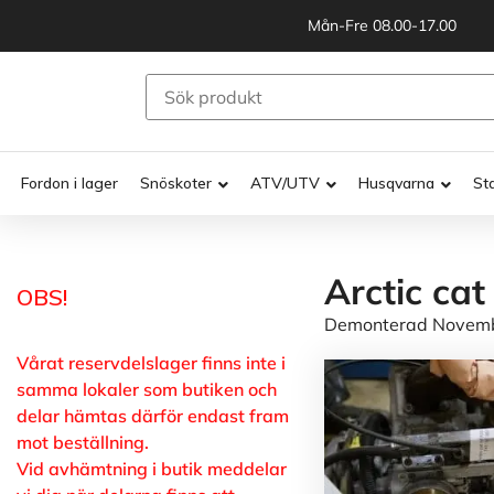
Mån-Fre 08.00-17.00
Fordon i lager
Snöskoter
ATV/UTV
Husqvarna
St
Arctic ca
OBS!
Demonterad November
Vårat reservdelslager finns inte i
samma lokaler som butiken och
delar hämtas därför endast fram
mot beställning.
Vid avhämtning i butik meddelar