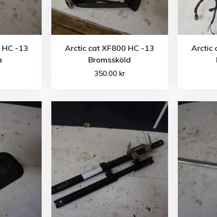
0 HC -13
Arctic cat XF800 HC -13
Arctic
a
Bromssköld
350.00
kr