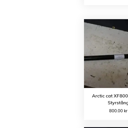
Arctic cat XF80
Styrstån
800.00
kr