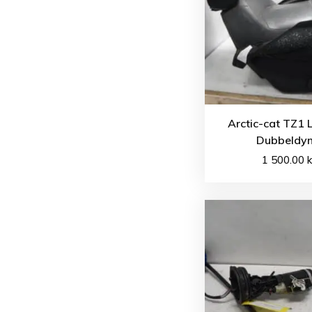
Arctic-cat TZ1 
Dubbeldy
1 500.00
k