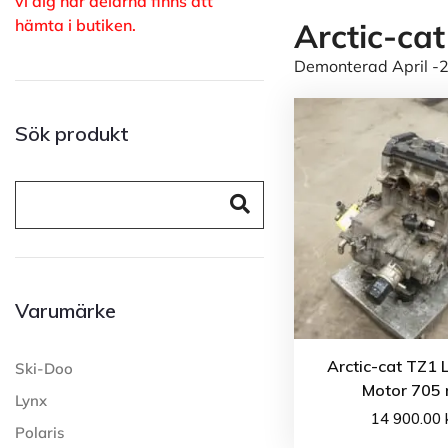
vi dig när delarna finns att
hämta i butiken.
Arctic-ca
Demonterad April -2
Sök produkt
Varumärke
Arctic-cat TZ1 
Ski-Doo
Motor 705 
Lynx
14 900.00
Polaris