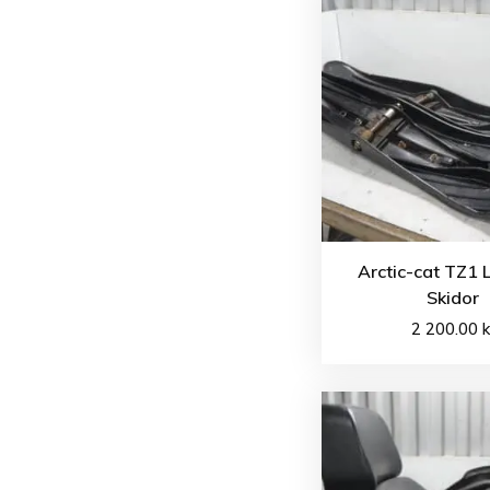
Arctic-cat TZ1 
Skidor
2 200.00
k