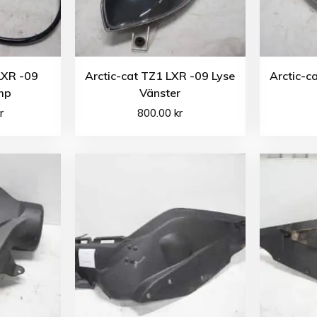
LXR -09
Arctic-cat TZ1 LXR -09 Lyse
Arctic-c
mp
Vänster
r
800.00
kr