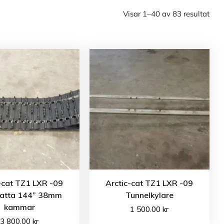
Visar 1–40 av 83 resultat
-cat TZ1 LXR -09
Arctic-cat TZ1 LXR -09
atta 144” 38mm
Tunnelkylare
kammar
1 500.00
kr
3 800.00
kr