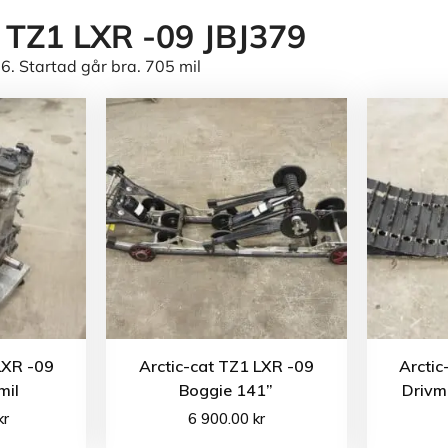
t TZ1 LXR -09 JBJ379
6. Startad går bra. 705 mil
LXR -09
Arctic-cat TZ1 LXR -09
Arctic
mil
Boggie 141”
Drivm
kr
6 900.00
kr