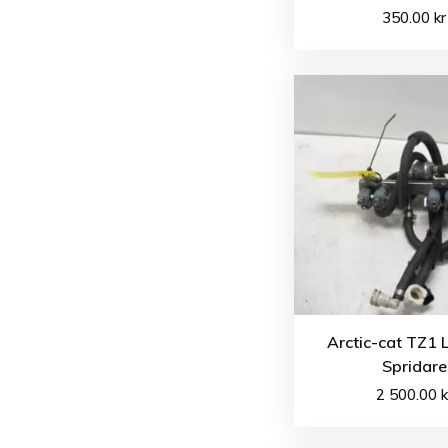
350.00
kr
Arctic-cat TZ1 
Spridare
2 500.00
k