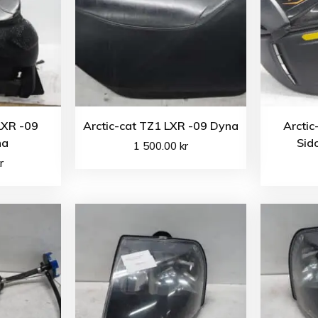
LXR -09
Arctic-cat TZ1 LXR -09 Dyna
Arctic
na
Sid
1 500.00
kr
r