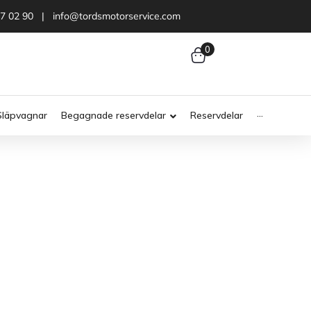
47 02 90 | info@tordsmotorservice.com
0
Släpvagnar
Begagnade reservdelar
Reservdelar
···