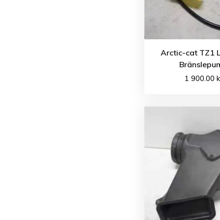
Arctic-cat TZ1 
Bränslepu
1 900.00
k