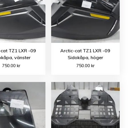
-cat TZ1 LXR -09
Arctic-cat TZ1 LXR -09
okåpa, vänster
Sidokåpa, höger
750.00
kr
750.00
kr