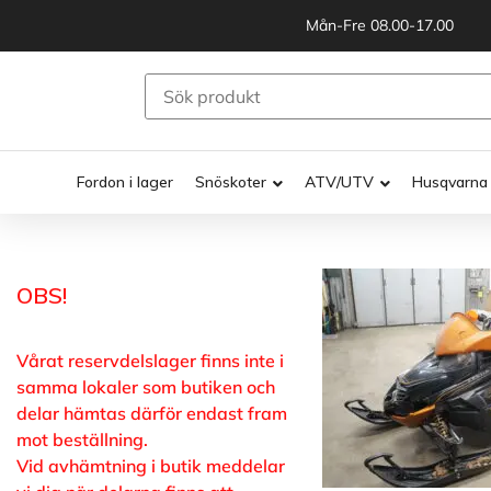
Mån-Fre 08.00-17.00
Fordon i lager
Snöskoter
ATV/UTV
Husqvarna
OBS!
Vårat reservdelslager finns inte i
samma lokaler som butiken och
delar hämtas därför endast fram
mot beställning.
Vid avhämtning i butik meddelar