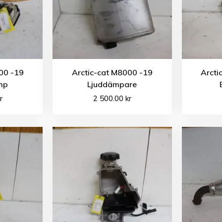
00 -19
Arctic-cat M8000 -19
Arcti
mp
Ljuddämpare
r
2 500.00
kr