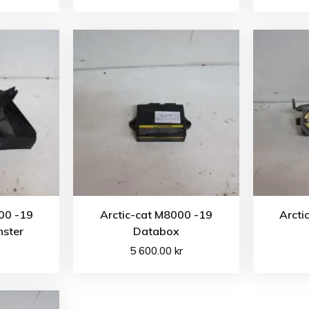
00 -19
Arctic-cat M8000 -19
Arcti
nster
Databox
5 600.00
kr