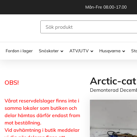
Mån-Fre 08.00-17.00
Fordon i lager
Snöskoter
ATV/UTV
Husqvarna
St
Arctic-ca
OBS!
Demonterad Decembe
Vårat reservdelslager finns inte i
samma lokaler som butiken och
delar hämtas därför endast fram
mot beställning.
Vid avhämtning i butik meddelar