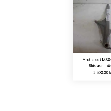
Arctic-cat M80
Skidben, hö
1 500.00
k