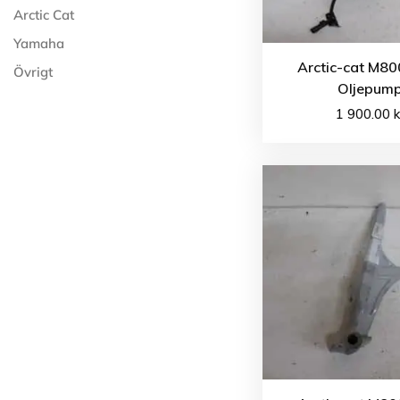
Arctic Cat
Yamaha
Arctic-cat M80
Övrigt
Oljepum
1 900.00
k