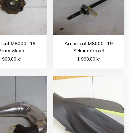
c-cat M8000 -19
Arctic-cat M8000 -19
Bromsskiva
Sekundäraxel
900.00
kr
1 900.00
kr