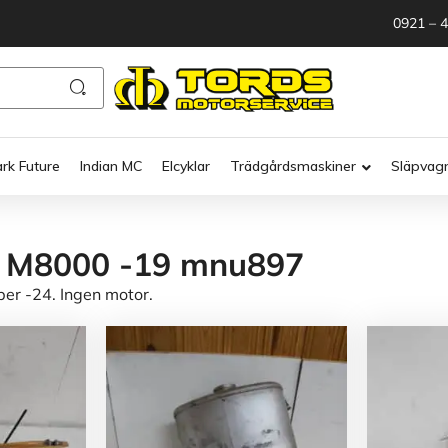
0921 – 
ark Future
Indian MC
Elcyklar
Trädgårdsmaskiner
Släpvag
t M8000 -19 mnu897
r -24. Ingen motor.