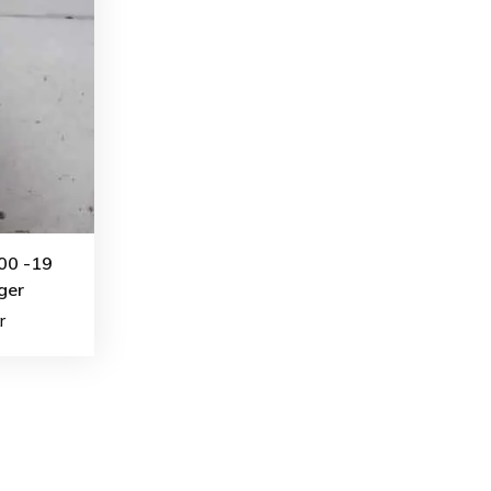
00 -19
ger
r