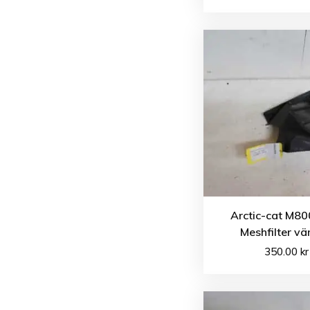
Arctic-cat M80
Meshfilter vä
350.00
kr