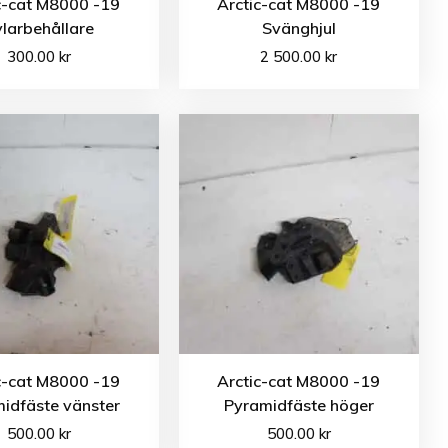
c-cat M8000 -19
Arctic-cat M8000 -19
larbehållare
Svänghjul
300.00
kr
2 500.00
kr
c-cat M8000 -19
Arctic-cat M8000 -19
idfäste vänster
Pyramidfäste höger
500.00
kr
500.00
kr