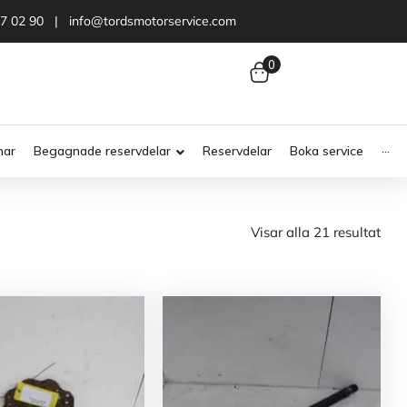
47 02 90 | info@tordsmotorservice.com
0
nar
Begagnade reservdelar
Reservdelar
Boka service
···
Visar alla 21 resultat