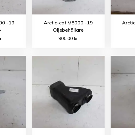
00 -19
Arctic-cat M8000 -19
Arcti
p
Oljebehållare
r
800.00
kr