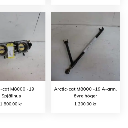
c-cat M8000 -19
Arctic-cat M8000 -19 A-arm,
Spjällhus
övre höger
1 800.00
kr
1 200.00
kr