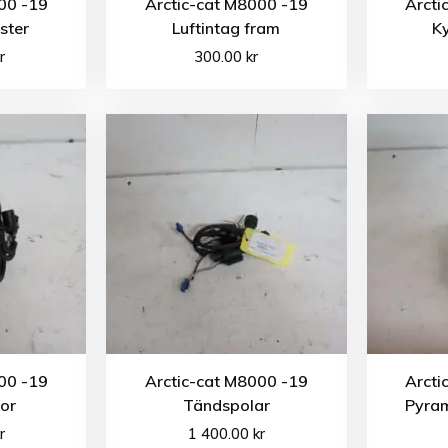
00 -19
Arctic-cat M8000 -19
Arcti
ster
Luftintag fram
Ky
r
300.00
kr
00 -19
Arctic-cat M8000 -19
Arcti
tor
Tändspolar
Pyram
r
1 400.00
kr