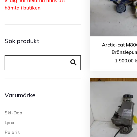
vi dig när delarna finns att
hämta i butiken.
Sök produkt
Arctic-cat M80
Bränslepu
1 900.00
k
Varumärke
Ski-Doo
Lynx
Polaris