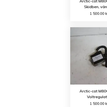
Arctic-cat M80
Skidben, vän
1 500.00
k
Arctic-cat M80
Voltregula
1 500.00
k