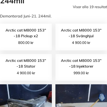
244mil
Visar alla 19 resultat
Demonterad Juni-21. 244mil.
Arctic cat M8000 153″
Arctic cat M8000 153″
-18 Pickup x2
-18 Svänghjul
800.00
kr
4 900.00
kr
Arctic cat M8000 153″
Arctic cat M8000 153″
-18 Stator
-18 Injektorer
4 900.00
kr
999.00
kr