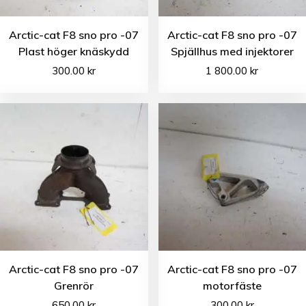
Arctic-cat F8 sno pro -07
Arctic-cat F8 sno pro -07
Plast höger knäskydd
Spjällhus med injektorer
300.00
kr
1 800.00
kr
Arctic-cat F8 sno pro -07
Arctic-cat F8 sno pro -07
Grenrör
motorfäste
650.00
kr
300.00
kr